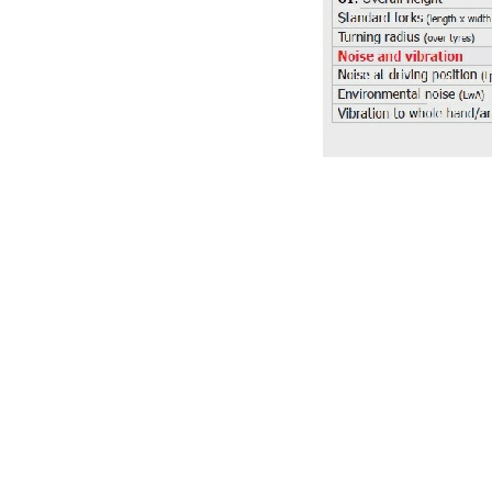
* P
* 