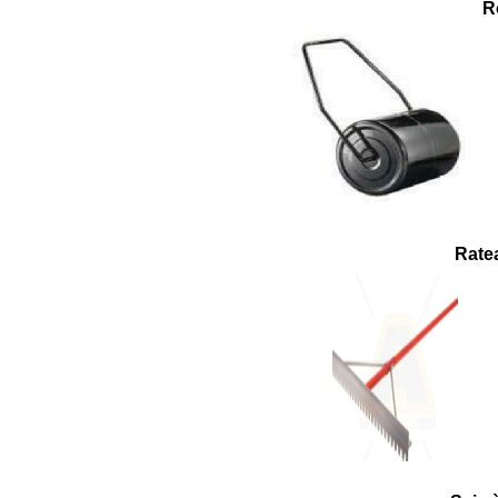
R
Ratea